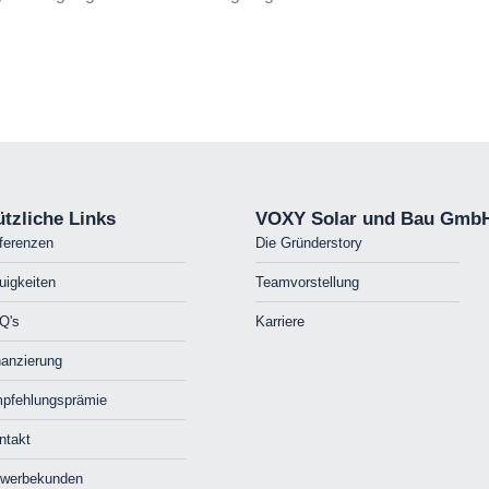
tzliche Links
VOXY Solar und Bau Gmb
ferenzen
Die Gründerstory
uigkeiten
Teamvorstellung
Q's
Karriere
nanzierung
pfehlungsprämie
ntakt
werbekunden